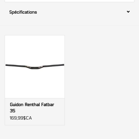
Spécifications
Nos services
Bases et équipements
d'entrainement intérieur
Gift cards
Marques
Guidon Renthal Fatbar
35
169,99$CA