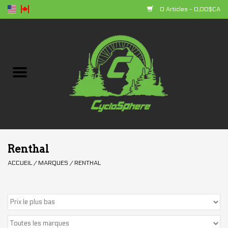
0 Articles - 0,00$CA
Accueil
Vélos
Composantes
Accessoires
Renthal
ACCUEIL
/
MARQUES
/
RENTHAL
Vêtements
+ produits
Soldes