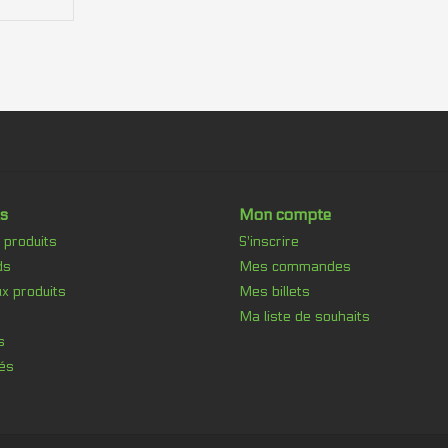
s
Mon compte
 produits
S'inscrire
ds
Mes commandes
x produits
Mes billets
Ma liste de souhaits
s
és