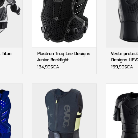
 Titan
Plastron Troy Lee Designs
Veste protect
Junior Rockfight
Designs UP
134,99$CA
159,99$CA
 Designs
Veste Protectrice Evoc junior
Plastron Tro
noir/lime Lar
UPS
AJOUTER AU PANIER