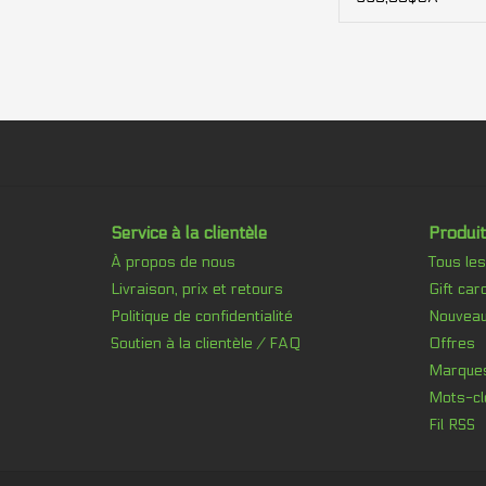
Service à la clientèle
Produit
À propos de nous
Tous les
Livraison, prix et retours
Gift car
Politique de confidentialité
Nouveau
Soutien à la clientèle / FAQ
Offres
Marque
Mots-cl
Fil RSS