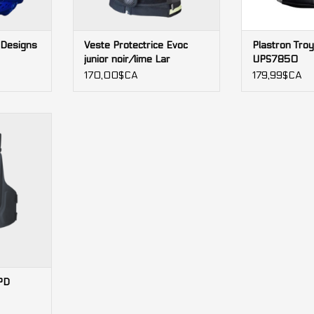
 Designs
Veste Protectrice Evoc
Plastron Tro
junior noir/lime Lar
UPS7850
170,00$CA
179,99$CA
imaliste
: confort,
té optimisés.
elles pour
al.
NIER
PD