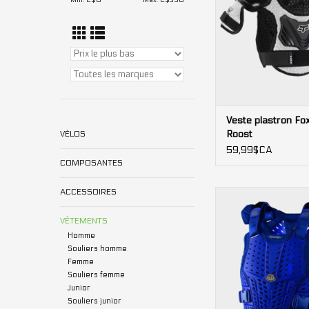
Min: C$
0
Max: C$
350
Veste plastron Fox
Roost
VÉLOS
59,99$CA
COMPOSANTES
ACCESSOIRES
Plastron Troy Lee
Rockfight
VÊTEMENTS
Homme
Souliers homme
Femme
Souliers femme
Junior
Souliers junior