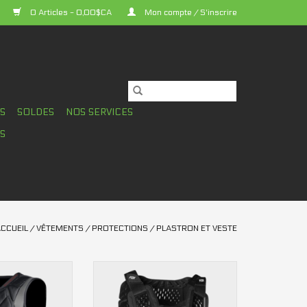
0 Articles - 0,00$CA
Mon compte / S'inscrire
TS
SOLDES
NOS SERVICES
S
CCUEIL
/
VÊTEMENTS
/
PROTECTIONS
/
PLASTRON ET VESTE
trice Troy Lee
Protection Fox Raceframe Roost
 UPV3900
AU PANIER