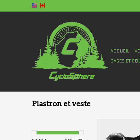
ACCUEIL
V
BASES ET ÉQ
Plastron et veste
Veste plastron Fox T