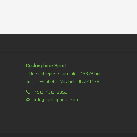
Cyclosphere Sport
- Une entreprise familiale - 13376 boul
du Curé-Labelle, Mirabel, QC J7J 1G9
450-430-8356
info@cyclosphere.com