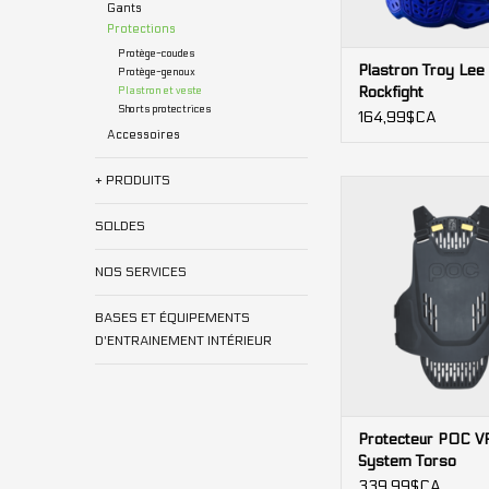
Gants
Protections
Protège-coudes
Plastron Troy Lee
Protège-genoux
Rockfight
Plastron et veste
Shorts protectrices
164,99$CA
Accessoires
+ PRODUITS
Protection 3D min
dos/poitrine en VPD 
SOLDES
ventilation et flexibili
Compatible avec bret
NOS SERVICES
usage hivern
AJOUTER AU PA
BASES ET ÉQUIPEMENTS
D'ENTRAINEMENT INTÉRIEUR
Protecteur POC V
System Torso
339,99$CA