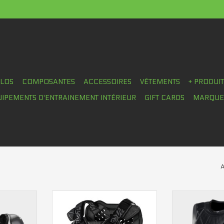
ÉLOS
COMPOSANTES
ACCESSOIRES
VÊTEMENTS
+ PRODUI
UIPEMENTS D'ENTRAINEMENT INTÉRIEUR
GIFT CARDS
MARQUE
A
itan Roost
Plastron Troy Lee Designs Junior
Veste protec
Rockfight
Designs
AJOUTER AU PANIER
AJOUTER 