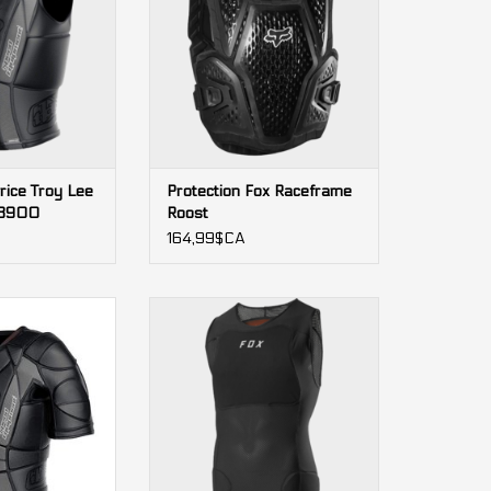
rice Troy Lee
Protection Fox Raceframe
V3900
Roost
164,99$CA
y Lee Designs
Chandail de protection FOX
7850
Homme Baseframe PRO SL
AJOUTER AU PANIER