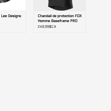
y Lee Designs
Chandail de protection FOX
Homme Baseframe PRO
SL
249,99$CA