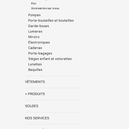
Etui
Accessoires sac à eau
Pompes
Porte-bouteilles et bouteilles
Garde-boues
Lumieres
Miroirs
Électroniques
Cadenas
Porte-bagages
Sièges enfant et voiturettes
Lunettes
Bequilles
VÊTEMENTS
+ PRODUITS
SOLDES
NOS SERVICES