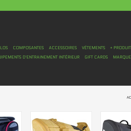
ÉLOS
COMPOSANTES
ACCESSOIRES
VÊTEMENTS
+ PRODUI
UIPEMENTS D'ENTRAINEMENT INTÉRIEUR
GIFT CARDS
MARQUE
AC
 Seymour
Sac de selle Evoc Tour M
Sac de se
ge 1.3
AJOUTER AU PANIER
AJOUTER 
NIER