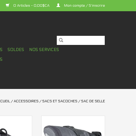
0 Articles - 0,00$CA
Mon compte / S'inscrire
TS
SOLDES
NOS SERVICES
S
CUEIL
/
ACCESSOIRES
/
SACS ET SACOCHES
/
SAC DE SELLE
lle Evoc M
Sac de selle Evoc Tour L
AU PANIER