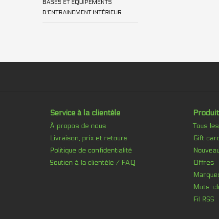
BASES ET ÉQUIPEMENTS
D'ENTRAINEMENT INTÉRIEUR
Service à la clientèle
Produit
À propos de nous
Tous les
Livraison, prix et retours
Gift car
Politique de confidentialité
Nouveau
Soutien à la clientèle / FAQ
Offres
Marque
Mots-cl
Fil RSS