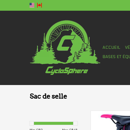
ACCUEIL
V
BASES ET ÉQ
Sac de selle
Sac de selle Axiom
Oceanweave Wed
AJOUTER AU PA