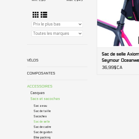
Min: C$
0
Max: C$
45
Sac de selle Axio
Seymour Oceanwe
VÉLOS
Wedge 1.3
36,99$CA
COMPOSANTES
ACCESSOIRES
Casques
Sacs et sacoches
Sac a eau
Sac de taille
Sacoches
Sac de selle
Sac de cadre
Sac de guidon
Bike packing