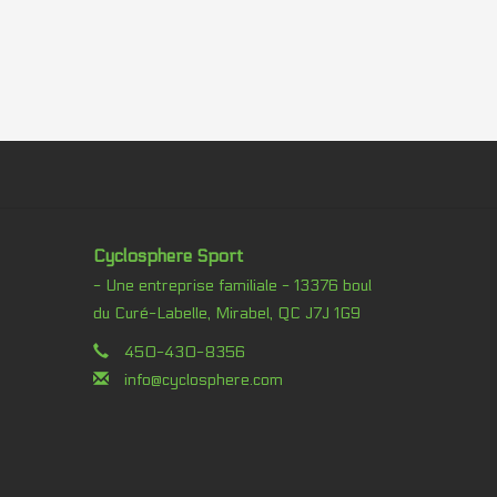
Cyclosphere Sport
- Une entreprise familiale - 13376 boul
du Curé-Labelle, Mirabel, QC J7J 1G9
450-430-8356
info@cyclosphere.com