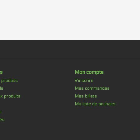
s
Mon compte
 produits
S'inscrire
ds
Mes commandes
x produits
Mes billets
Ma liste de souhaits
s
és