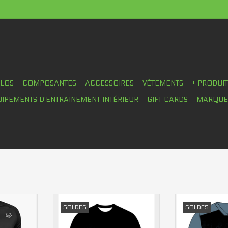
ÉLOS
COMPOSANTES
ACCESSOIRES
VÊTEMENTS
+ PRODUI
UIPEMENTS D'ENTRAINEMENT INTÉRIEUR
GIFT CARDS
MARQUE
ase LS
Maillot Sombrio Chaos hom
Maillot Sombr
SOLDES
SOLDES
NIER
AJOUTER AU PANIER
AJOUTER 