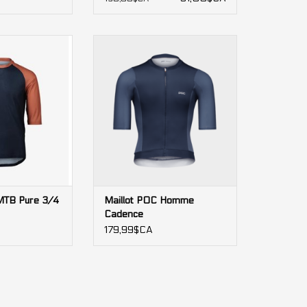
 MTB Pure 3/4
Maillot POC Homme Cadence
mme
AJOUTER AU PANIER
AU PANIER
MTB Pure 3/4
Maillot POC Homme
Cadence
179,99$CA