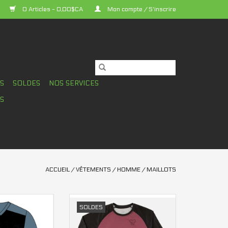
0 Articles - 0,00$CA
Mon compte / S'inscrire
TS
SOLDES
NOS SERVICES
S
ACCUEIL
/
VÊTEMENTS
/
HOMME
/
MAILLOTS
io Altitude hom
Maillot Sombrio Chaos 2
SOLDES
AU PANIER
AJOUTER AU PANIER