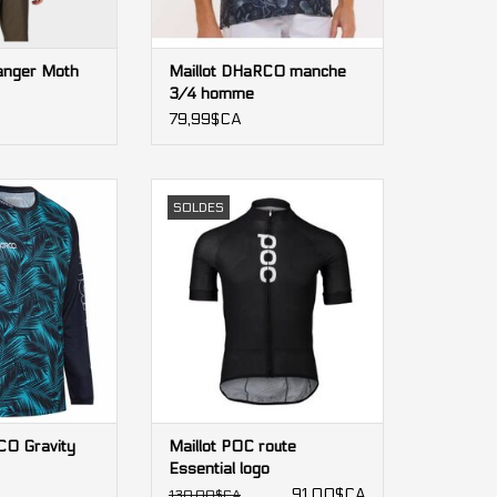
Ranger Moth
Maillot DHaRCO manche
3/4 homme
79,99$CA
O Gravity homme
Maillot POC route Essential logo
SOLDES
AU PANIER
CO Gravity
Maillot POC route
Essential logo
91,00$CA
130,00$CA