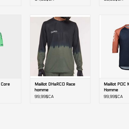
a Core pour
Maillot DHaRCO Race homme
Maillot POC
e ajustée,
Ho
AJOUTER AU PANIER
au laser,
AJOUTER 
élastiques,
ne pour
u Core
Maillot DHaRCO Race
Maillot POC 
homme
Homme
99,99$CA
99,99$CA