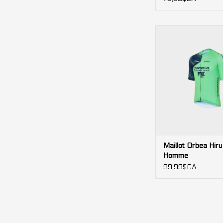
Le maillot Hiru Orbe
homme offre une coup
manches découpées 
tissus respirants et 
avec bande silico
maintien.
Maillot Orbea Hir
Homme
99,99$CA