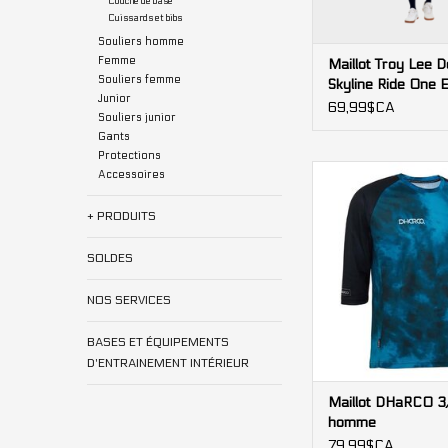
Couche de base
Cuissards et bibs
Souliers homme
Femme
Maillot Troy Lee 
Souliers femme
Skyline Ride One 
Junior
manches courtes
69,99$CA
Souliers junior
Gants
Protections
Maillot DHaRCO 3
Accessoires
AJOUTER AU PA
+ PRODUITS
SOLDES
NOS SERVICES
BASES ET ÉQUIPEMENTS
D'ENTRAINEMENT INTÉRIEUR
Maillot DHaRCO 3
homme
79,99$CA