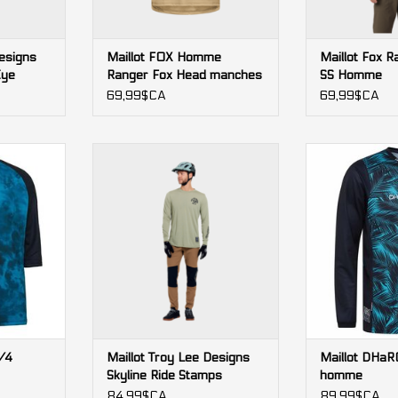
Designs
Maillot FOX Homme
Maillot Fox 
Eye
Ranger Fox Head manches
SS Homme
 Homme
courtes
69,99$CA
69,99$CA
/4 homme
Maillot Troy Lee Designs Skyline
Maillot DHaRC
Ride Stamps manches longues
NIER
AJOUTER 
Homme
AJOUTER AU PANIER
/4
Maillot Troy Lee Designs
Maillot DHaR
Skyline Ride Stamps
homme
manches longues Homme
84,99$CA
89,99$CA