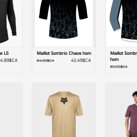
se LS
Maillot Sombrio Chaos hom
Maillot Sombr
hom
4,99$CA
42,49$CA
84,99$CA
89,99$CA
gns Skyline
Maillot FOX Homme Ranger Fox
Maillot Fox 
es courtes
Head manches courtes
Ho
AJOUTER 