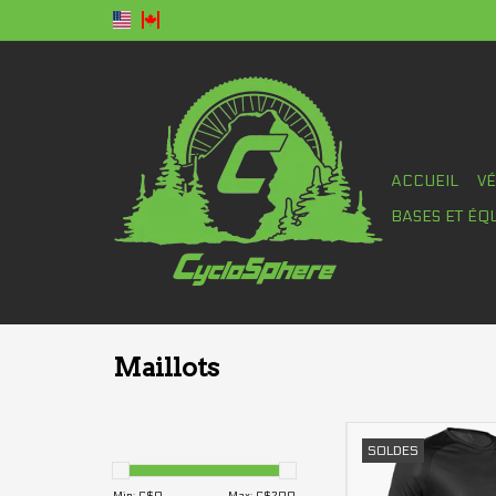
ACCUEIL
V
BASES ET ÉQ
Maillots
Maillot Fox Tecb
SOLDES
AJOUTER AU PA