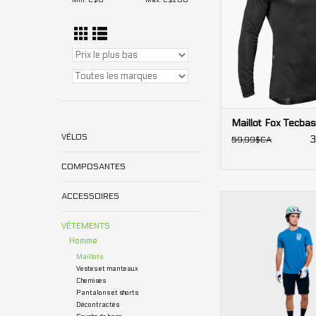
Min: C$
0
Max: C$
200
Maillot Fox Tecba
VÉLOS
3
59,99$CA
COMPOSANTES
ACCESSOIRES
Maillot Troy Lee Desi
Ride One Eye manch
VÊTEMENTS
Homme
Homme
Maillots
Vestes et manteaux
Chemises
Pantalons et shorts
Décontractés