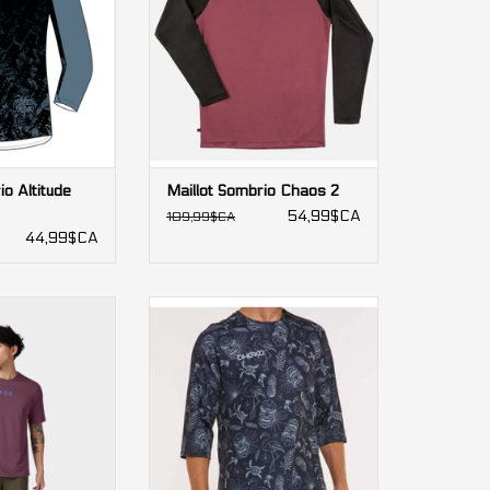
io Altitude
Maillot Sombrio Chaos 2
54,99$CA
109,99$CA
44,99$CA
Ranger Moth SS
Maillot DHaRCO manche 3/4
mme
homme
AU PANIER
AJOUTER AU PANIER