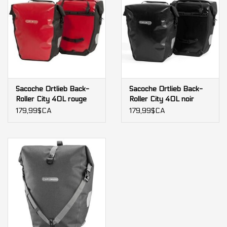
Sacoche Ortlieb Back-
Sacoche Ortlieb Back-
Roller City 40L rouge
Roller City 40L noir
(paire)
(paire)
179,99$CA
179,99$CA