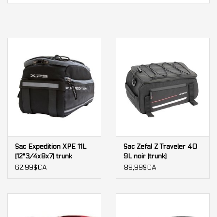
Nos services
Bases et équipements
d'entrainement intérieur
Gift cards
Marques
Sac Expedition XPE 11L
Sac Zefal Z Traveler 40
(12"3/4x8x7) trunk
9L noir (trunk)
62,99$CA
89,99$CA