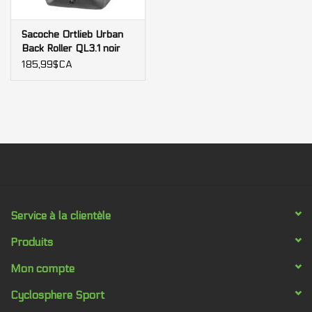
Sacoche Ortlieb Urban
Back Roller QL3.1 noir
pepper 20L (single)
185,99$CA
Service à la clientèle
Produits
Mon compte
Cyclosphere Sport