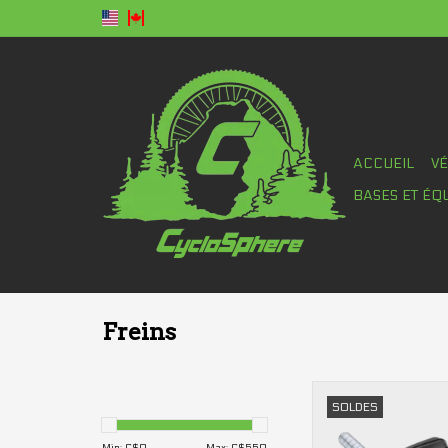
ACCUEIL
V
BASES ET ÉQ
Freins
Patins de frein Jagwi
SOLDES
Sport cantile
AJOUTER AU PA