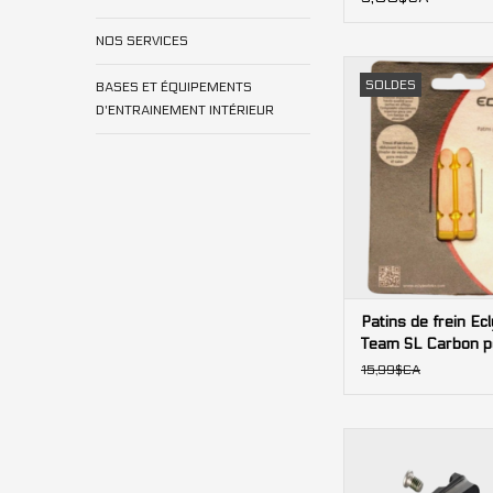
NOS SERVICES
Patins de frein Ecly
SOLDES
BASES ET ÉQUIPEMENTS
Carbon pour jante
D'ENTRAINEMENT INTÉRIEUR
(Campagnol
AJOUTER AU PA
Patins de frein Ec
Team SL Carbon po
carbone (Campagn
15,99$CA
Cartouches de rem
pour patins de frei
R55C3