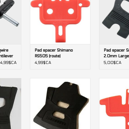
gwire
Pad spacer Shimano
Pad spacer S
tilever
RS505 (route)
2.0mm Large
4,99$CA
4,99$CA
5,00$CA
 pistons
Pad spacer Sram 2 pistons
Pad spacer S
pis
AJOUTER AU PANIER
NIER
AJOUTER 