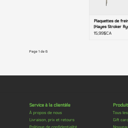
Plaquettes de frei
(Hayes Stroker Ry
semi-métallique
15,99$CA
Page 1 de 6
Service à la clientèle
Produit
À propos de nous
Tous les
Livraison, prix et retours
Gift car
Politique de confidentialité
Nouveau