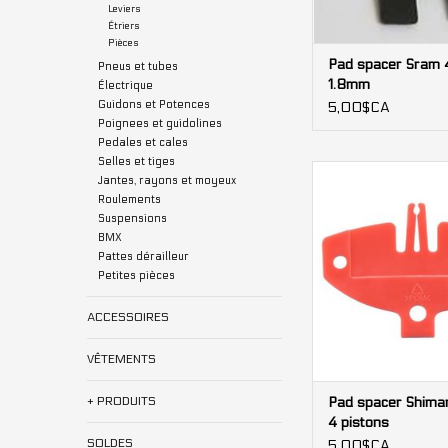
Leviers
Étriers
Pièces
Pad spacer Sram 
Pneus et tubes
1.8mm
Électrique
Guidons et Potences
5,00$CA
Poignees et guidolines
Pedales et cales
Selles et tiges
Pad spacer Shiman
Jantes, rayons et moyeux
pistons
Roulements
Suspensions
AJOUTER AU PA
BMX
Pattes dérailleur
Petites pièces
ACCESSOIRES
VÊTEMENTS
+ PRODUITS
Pad spacer Shim
4 pistons
SOLDES
5,00$CA