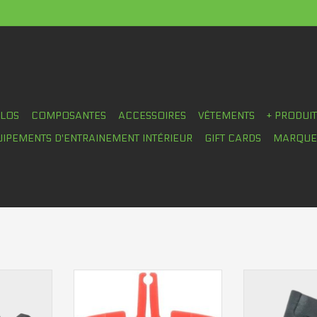
ÉLOS
COMPOSANTES
ACCESSOIRES
VÊTEMENTS
+ PRODUI
UIPEMENTS D'ENTRAINEMENT INTÉRIEUR
GIFT CARDS
MARQUE
re Mountain
Pad spacer Shimano RS505
Pad spacer S
ver
(route)
2.0mm
NIER
AJOUTER AU PANIER