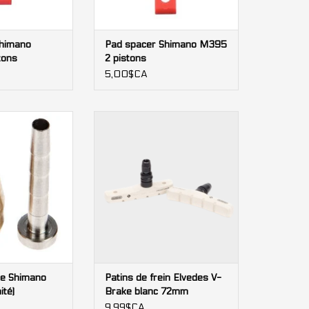
Shimano
Pad spacer Shimano M395
tons
2 pistons
5,00$CA
lle Shimano BH90
Patins de frein Elvedes V-Brake
 unité)
blanc 72mm
AU PANIER
AJOUTER AU PANIER
lle Shimano
Patins de frein Elvedes V-
ité)
Brake blanc 72mm
9,99$CA