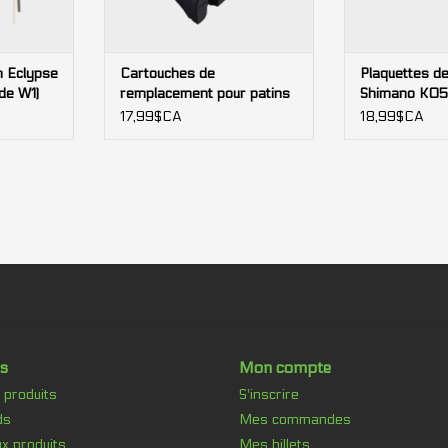
n Eclypse
Cartouches de
Plaquettes de
de W1)
remplacement pour patins
Shimano K05
de frein Shimano R55C4
17,99$CA
18,99$CA
(vrac)
s
Mon compte
 produits
S'inscrire
ds
Mes commandes
x produits
Mes billets