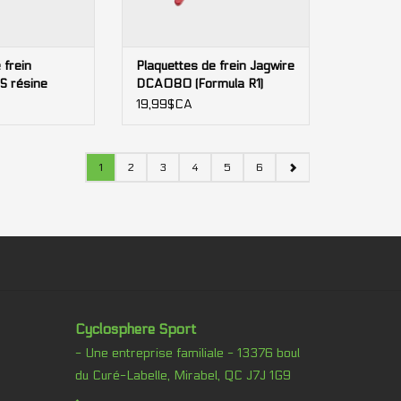
 frein
Plaquettes de frein Jagwire
S résine
DCA080 (Formula R1)
Sport semi-métallique
19,99$CA
1
2
3
4
5
6
Cyclosphere Sport
- Une entreprise familiale - 13376 boul
du Curé-Labelle, Mirabel, QC J7J 1G9