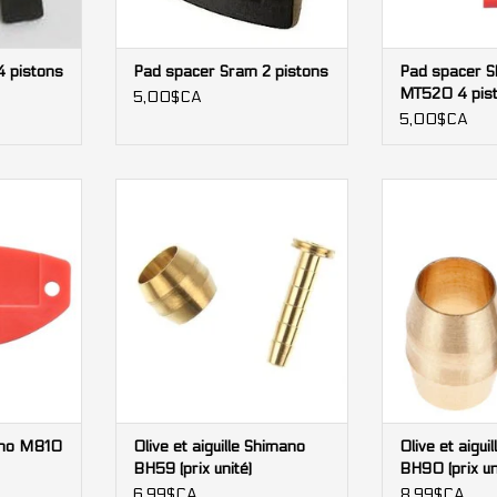
4 pistons
Pad spacer Sram 2 pistons
Pad spacer 
MT520 4 pis
5,00$CA
5,00$CA
o M810 4
Olive et aiguille Shimano BH59
Olive et aigui
(prix unité)
(prix
NIER
AJOUTER AU PANIER
AJOUTER 
ano M810
Olive et aiguille Shimano
Olive et aigui
BH59 (prix unité)
BH90 (prix un
6,99$CA
8,99$CA