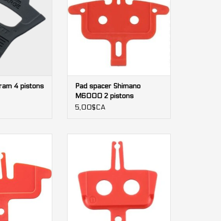
ram 4 pistons
Pad spacer Shimano
M6000 2 pistons
5,00$CA
himano MT520 4
Pad spacer Shimano M395 2
tons
pistons
AU PANIER
AJOUTER AU PANIER