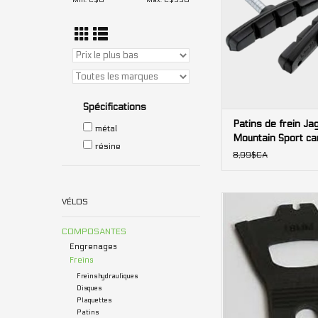
Min: C$
0
Max: C$
550
Spécifications
Patins de frein Ja
métal
Mountain Sport can
résine
8,99$CA
Pad spacer Sram 4
VÉLOS
1.8mm
COMPOSANTES
AJOUTER AU PA
Engrenages
Freins
Freins hydrauliques
Disques
Plaquettes
Patins