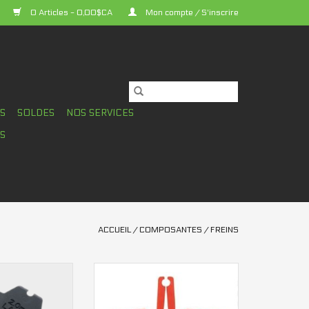
0 Articles - 0,00$CA
Mon compte / S'inscrire
TS
SOLDES
NOS SERVICES
S
ACCUEIL
/
COMPOSANTES
/
FREINS
ram 4 pistons
Pad spacer Shimano M6000 2
 Large
pistons
AJOUTER AU PANIER