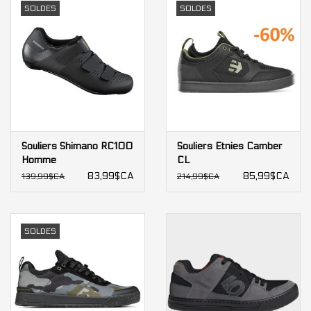
SOLDES
SOLDES
Souliers Shimano RC100
Souliers Etnies Camber
Homme
CL
83,99$CA
85,99$CA
139,99$CA
214,99$CA
SOLDES