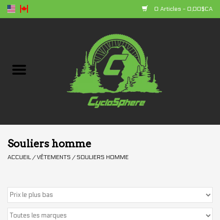
0 Articles - 0,00$CA
Accueil
Vélos
Composantes
Accessoires
Souliers homme
ACCUEIL
/
VÊTEMENTS
/
SOULIERS HOMME
Vêtements
+ produits
Soldes