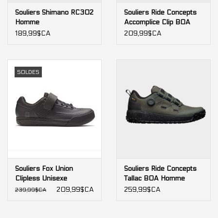
Souliers Shimano RC302
Souliers Ride Concepts
Homme
Accomplice Clip BOA
Homme
189,99$CA
209,99$CA
SOLDES
Souliers Fox Union
Souliers Ride Concepts
Clipless Unisexe
Tallac BOA Homme
209,99$CA
259,99$CA
239,99$CA