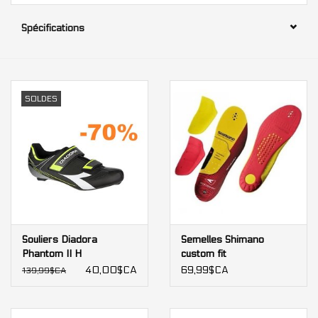
Spécifications
Nos services
Bases et équipements
d'entrainement intérieur
SOLDES
Gift cards
Marques
Souliers Diadora
Semelles Shimano
Phantom II H
custom fit
40,00$CA
69,99$CA
139,99$CA