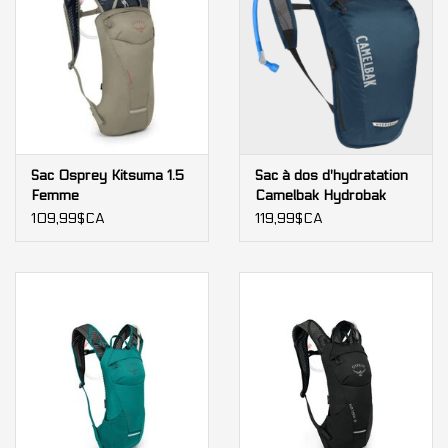
Sac Osprey Kitsuma 1.5
Sac à dos d'hydratation
Femme
Camelbak Hydrobak
Light
109,99$CA
119,99$CA