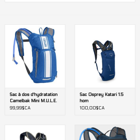
Nos services
Bases et équipements
d'entrainement intérieur
Gift cards
Marques
Sac à dos d'hydratation
Sac Osprey Katari 1.5
Camelbak Mini M.U.L.E.
hom
99,99$CA
100,00$CA