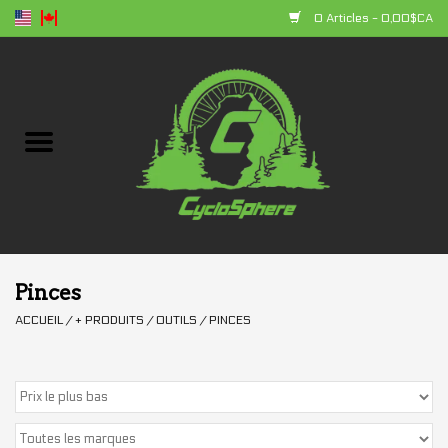
0 Articles - 0,00$CA
Accueil
Vélos
Composantes
Accessoires
Pinces
ACCUEIL
/
+ PRODUITS
/
OUTILS
/
PINCES
Vêtements
+ produits
Soldes