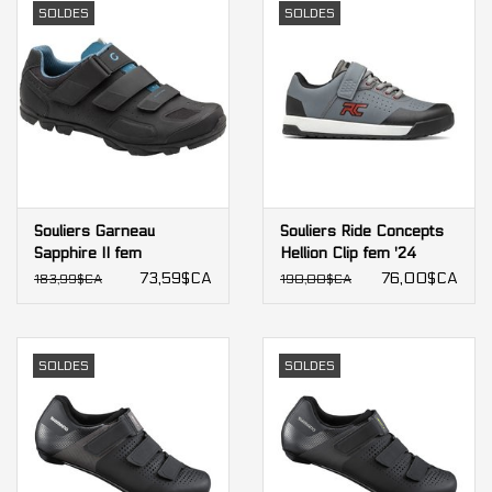
SOLDES
SOLDES
Souliers Garneau
Souliers Ride Concepts
Sapphire II fem
Hellion Clip fem '24
73,59$CA
76,00$CA
183,99$CA
190,00$CA
SOLDES
SOLDES