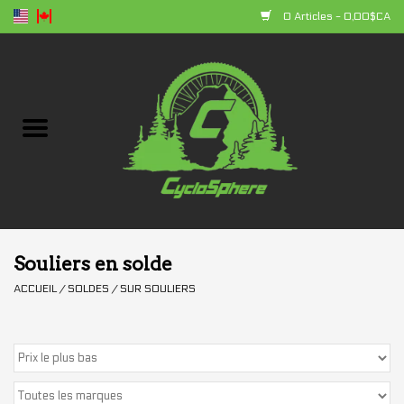
0 Articles - 0,00$CA
Accueil
Vélos
Composantes
Accessoires
Souliers en solde
ACCUEIL
/
SOLDES
/
SUR SOULIERS
Vêtements
+ produits
Soldes