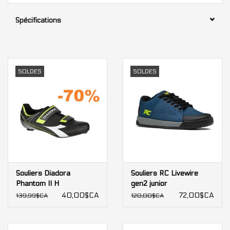
Spécifications
Nos services
Bases et équipements
d'entrainement intérieur
SOLDES
SOLDES
Gift cards
Marques
Souliers Diadora
Souliers RC Livewire
Phantom II H
gen2 junior
40,00$CA
72,00$CA
139,99$CA
120,00$CA