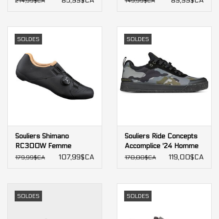
85,99$CA
89,99$CA
214,99$CA
149,99$CA
SOLDES
SOLDES
Souliers Shimano
Souliers Ride Concepts
RC300W Femme
Accomplice '24 Homme
107,99$CA
119,00$CA
179,99$CA
170,00$CA
SOLDES
SOLDES