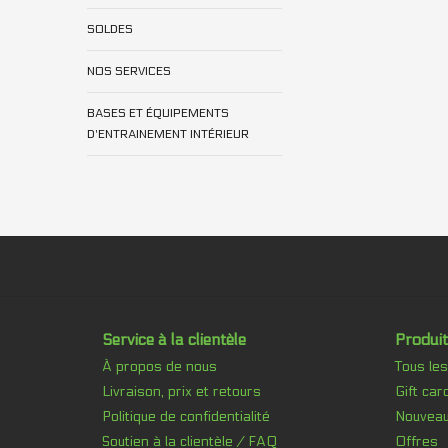
SOLDES
NOS SERVICES
BASES ET ÉQUIPEMENTS
D'ENTRAINEMENT INTÉRIEUR
Service à la clientèle
Produit
À propos de nous
Tous les
Livraison, prix et retours
Gift car
Politique de confidentialité
Nouveau
Soutien à la clientèle / FAQ
Offres