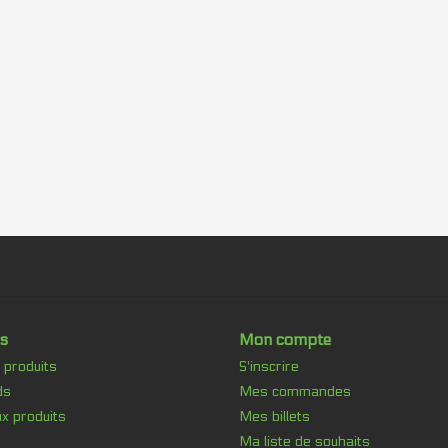
s
Mon compte
 produits
S'inscrire
ds
Mes commandes
x produits
Mes billets
Ma liste de souhaits