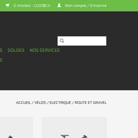
0 Articles - 0,00$CA
Mon compte / S'inscrire
TS
SOLDES
NOS SERVICES
S
ACCUEIL
/
VÉLOS
/
ELECTRIQUE
/
ROUTE ET GRAVEL
250W 55Nm
Moteur: 250W 55Nm
e: 400Wh
Batterie: 400Wh
stimée: 90km
Autonomie estimée: 90km