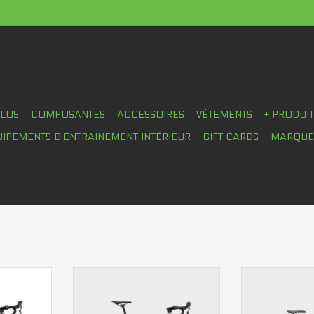
ÉLOS
COMPOSANTES
ACCESSOIRES
VÊTEMENTS
+ PRODUI
UIPEMENTS D'ENTRAINEMENT INTÉRIEUR
GIFT CARDS
MARQUE
 85Nm
Moteur: 500W 85Nm
Moteur: 
0Wh
Batterie: 420Wh
Batteri
 3500m de
Autonomie estimée: 3500m de
Autonomie e