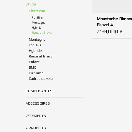
VÉLOS
Electrique
Fat Bike
Moustache Diman
Montagne
Gravel 4
Hybride
7 199,00$CA
Route et Gravel
Montagne
Fat Bike
Hybride
Route et Gravel
Enfant
BMX
Dirt Jump
Cadres de vélo
COMPOSANTES
ACCESSOIRES
VÊTEMENTS
+ PRODUITS