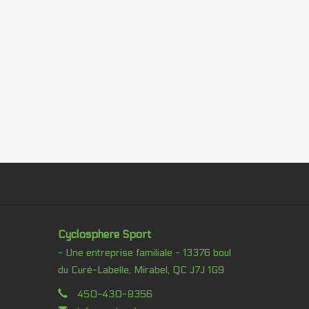
Cyclosphere Sport
- Une entreprise familiale - 13376 boul
du Curé-Labelle, Mirabel, QC J7J 1G9
450-430-8356