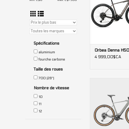
Min: C$
0
Max: C$
7500
dénivelé posi
Spécifications
Orbea Denna H5
aluminium
4 999,00$CA
fourche carbone
Taille des roues
700 (28")
Moteur: 250W
Batterie: 40
Nombre de vitesse
Autonomie estimé
10
11
12