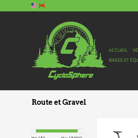
ACCUEIL
V
BASES ET ÉQ
Route et Gravel
Moteur: 500W
Batterie: 42
Autonomie estimée: