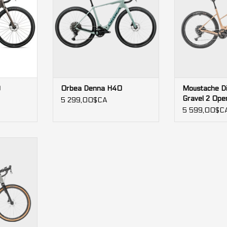
tif
dénivelé positif
0
Orbea Denna H40
Moustache D
Gravel 2 Ope
5 299,00$CA
5 599,00$C
 55Nm
0Wh
e: 90km