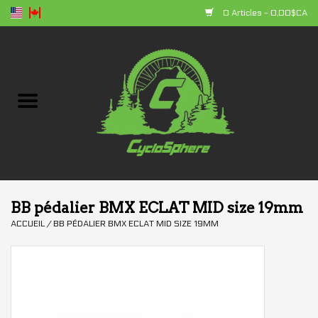
0 Articles - 0,00$CA
Accueil
Vélos
Composantes
Accessoires
BB pédalier BMX ECLAT MID size 19mm
ACCUEIL
/
BB PÉDALIER BMX ECLAT MID SIZE 19MM
Vêtements
+ produits
Soldes