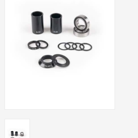
Nos services
Bases et équipements
d'entrainement intérieur
Gift cards
Marques