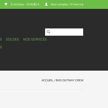
0 Articles - 0,00$CA
Mon compte / S'inscrire
TS
SOLDES
NOS SERVICES
S
ACCUEIL
/
BAS OUTWAY CREW