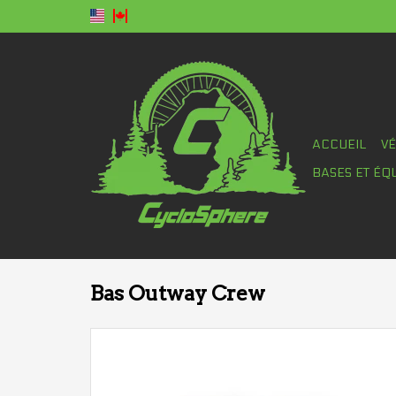
ACCUEIL
V
BASES ET ÉQ
Bas Outway Crew