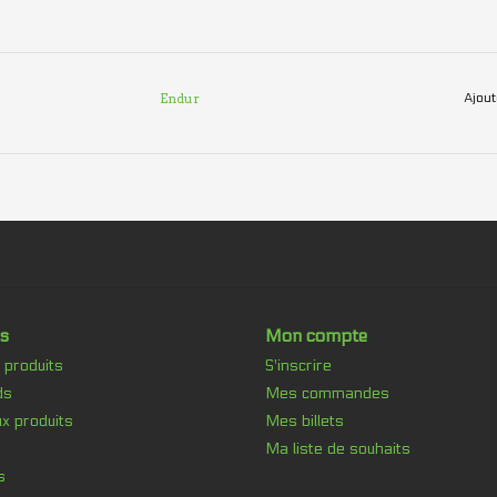
Endur
Ajout
s
Mon compte
 produits
S'inscrire
ds
Mes commandes
x produits
Mes billets
Ma liste de souhaits
s