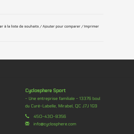
er à la liste de souhaits
/
Ajouter pour comparer
/
Imprimer
Cyclosphere Sport
- Une entreprise familiale - 13376 boul
du Curé-Labelle, Mirabel, QC J7J 1G9
450-430-8356
info@cyclosphere.com