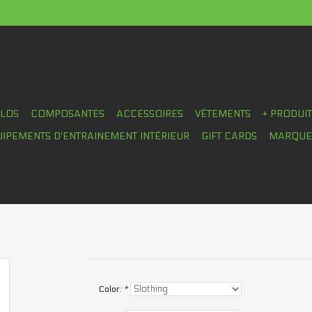
ÉLOS
COMPOSANTES
ACCESSOIRES
VÊTEMENTS
+ PRODUI
UIPEMENTS D'ENTRAINEMENT INTÉRIEUR
GIFT CARDS
MARQUE
Color:
*