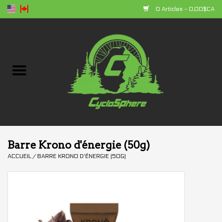
0 Articles - 0,00$CA
Accueil
Vélos
Composantes
Accessoires
Barre Krono d'énergie (50g)
ACCUEIL
/
BARRE KRONO D'ÉNERGIE (50G)
Vêtements
+ produits
Soldes