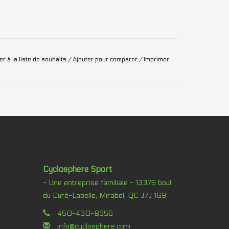
er à la liste de souhaits
/
Ajouter pour comparer
/
Imprimer
Cyclosphere Sport
- Une entreprise familiale - 13376 boul
du Curé-Labelle, Mirabel, QC J7J 1G9
450-430-8356
info@cyclosphere.com