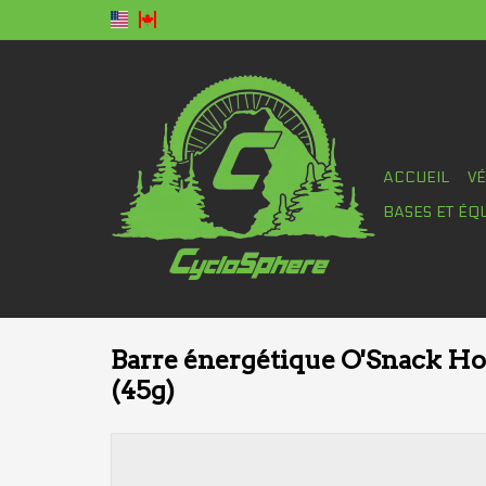
ACCUEIL
V
BASES ET ÉQ
Barre énergétique O'Snack H
(45g)