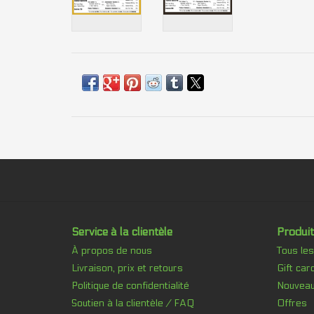
Service à la clientèle
Produit
À propos de nous
Tous les
Livraison, prix et retours
Gift car
Politique de confidentialité
Nouveau
Soutien à la clientèle / FAQ
Offres