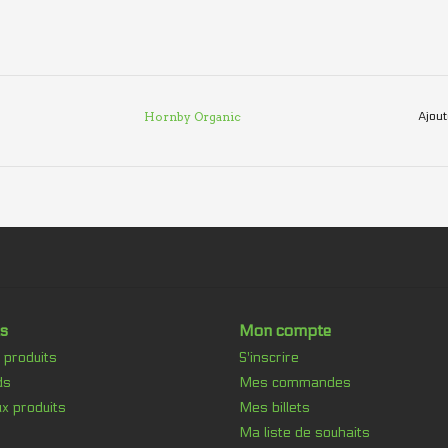
Hornby Organic
Ajout
s
Mon compte
 produits
S'inscrire
ds
Mes commandes
x produits
Mes billets
Ma liste de souhaits