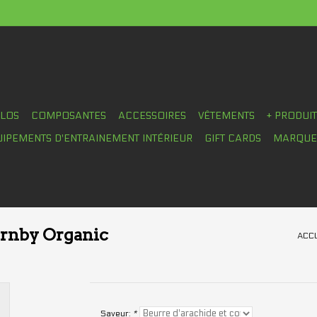
ÉLOS
COMPOSANTES
ACCESSOIRES
VÊTEMENTS
+ PRODUI
UIPEMENTS D'ENTRAINEMENT INTÉRIEUR
GIFT CARDS
MARQUE
ornby Organic
ACCU
Saveur:
*