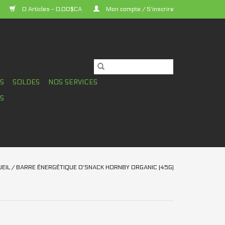
0 Articles - 0,00$CA
Mon compte / S'inscrire
TS
SOLDES
NOS SERVICES
S
EIL
/
BARRE ÉNERGÉTIQUE O'SNACK HORNBY ORGANIC (45G)